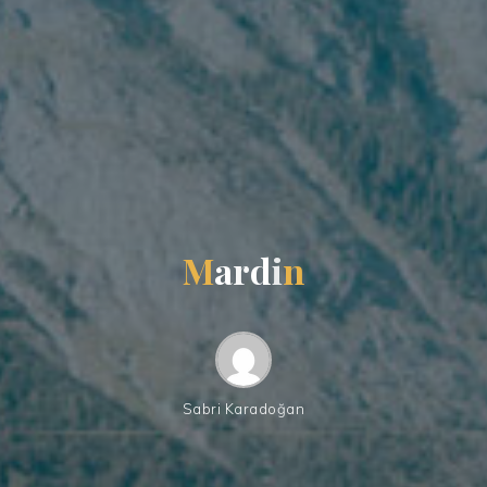
M
a
r
d
i
n
Sabri Karadoğan