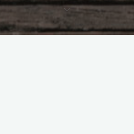
Mistik Mekanlar
Tarihi-Arkeolojik Mekanlar
Yerlesmeler
Kudüs: Kadim Haritaların
Kalbi, Kanayan Bir Mekân