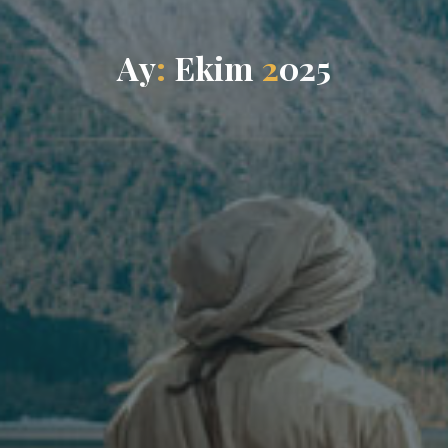
A
y
:
E
k
i
m
2
0
2
5