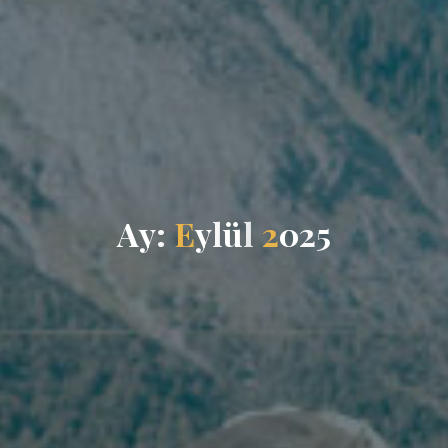
A
y
:
E
y
l
ü
l
2
0
2
5