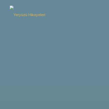
İçeriğe
geç
Yeryüzü
Hikayeleri