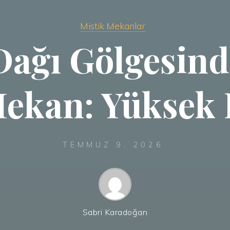
Mistik Mekanlar
ağı Gölgesind
ekan: Yüksek 
TEMMUZ 9, 2026
Sabri Karadoğan