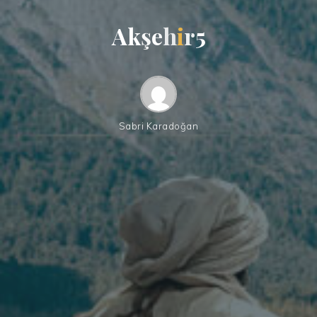
A
k
ş
e
h
i
r
5
Sabri Karadoğan