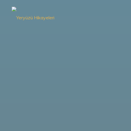
İçeriğe
geç
Yeryüzü
Hikayeleri