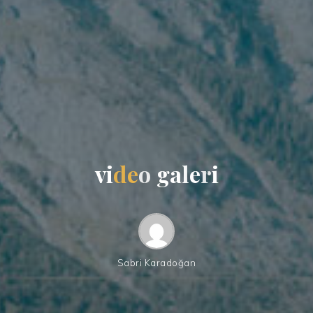
v
i
d
e
o
g
a
l
e
r
i
Sabri Karadoğan