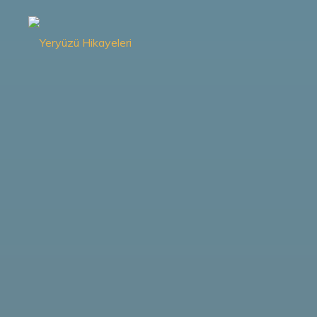
İçeriğe
geç
Yeryüzü
Hikayeleri