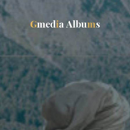
G
m
e
d
i
a
A
l
b
u
m
s