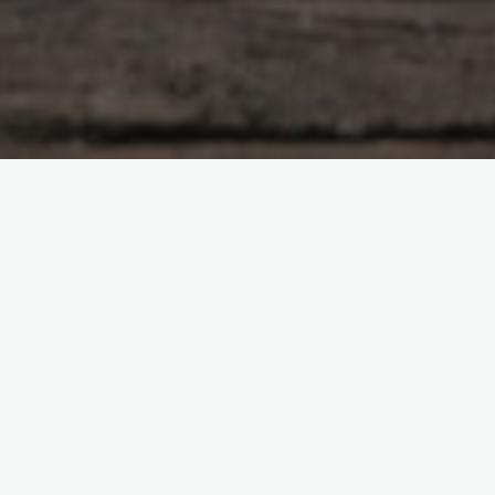
Yorum bırakın
Albüm8
All