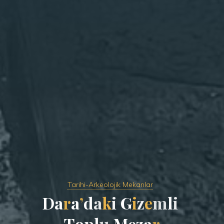
Tarihi-Arkeolojik Mekanlar
D
a
r
a
’
d
a
k
i
G
i
z
e
m
l
i
T
o
p
l
u
M
e
z
a
r