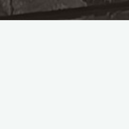
Dara Antik Kenti’nin Toplu
Mezarı: Yeniden Dirilişin
İzinde
Mardin kentinin yaklaşık 30 kilometre güneyinde, Oğuz
köyünde yer alan Dara Antik Kenti, Mezopotamya’nın en
önemli yerleşim merkezlerinden biri olarak bilinir ve
“Mezopotamya’nın Efesi” olarak anılır. Bu kadim şehir, özellikle
nekropol (toplu mezar) alanıyla dikkat çeker; buradaki “Büyük
Galeri Mezar” dünyada eşine az rastlanan bir yapıdır.
Dara Antik Kenti, MS 505 yılında Doğu Roma İmparatoru
Anastasius tarafından Sasanilere karşı bir garnizon kenti
olarak kurulmuş, Mezopotamya platformu ile Tur Abdin
Dağları’nın kesiştiği yerde yer alır. Ancak Dara’yı benzersiz